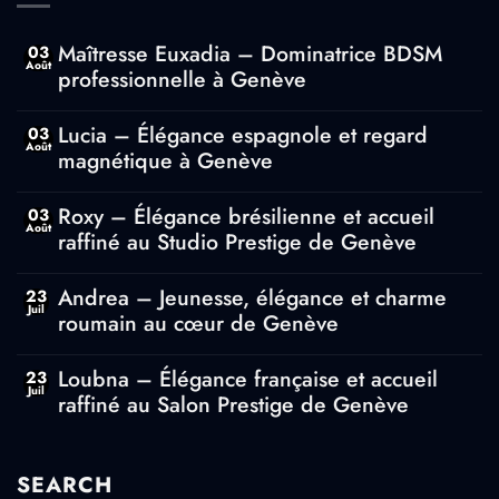
Maîtresse Euxadia – Dominatrice BDSM
03
Août
professionnelle à Genève
Aucun
commentaire
Lucia – Élégance espagnole et regard
03
sur
Août
magnétique à Genève
Maîtresse
Euxadia
Aucun
–
commentaire
Roxy – Élégance brésilienne et accueil
Dominatrice
03
sur
BDSM
Août
raffiné au Studio Prestige de Genève
Lucia
professionnelle
–
à
Aucun
Élégance
Genève
commentaire
Andrea – Jeunesse, élégance et charme
espagnole
23
sur
et
Juil
roumain au cœur de Genève
Roxy
regard
–
magnétique
Aucun
Élégance
à
commentaire
Loubna – Élégance française et accueil
brésilienne
23
Genève
sur
et
Juil
raffiné au Salon Prestige de Genève
Andrea
accueil
–
raffiné
Aucun
Jeunesse,
au
commentaire
élégance
Studio
sur
et
SEARCH
Prestige
Loubna
charme