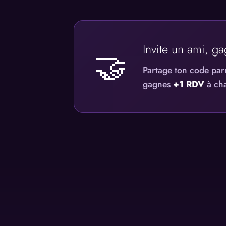
Invite un ami, g
🤝
Partage ton code pa
gagnes
+1 RDV
à cha