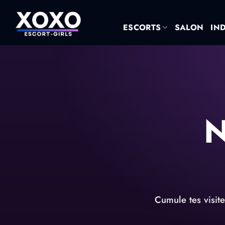
Passer
au
ESCORTS
SALON
IN
contenu
N
Cumule tes visit