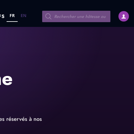
Recherche
FR
EN
FS
de
produits
me
es réservés à nos