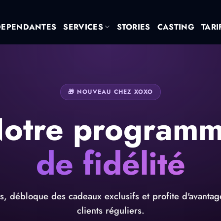
DEPENDANTES
SERVICES
STORIES
CASTING
TARI
🎁 NOUVEAU CHEZ XOXO
otre program
de fidélité
es, débloque des cadeaux exclusifs et profite d'avantag
clients réguliers.