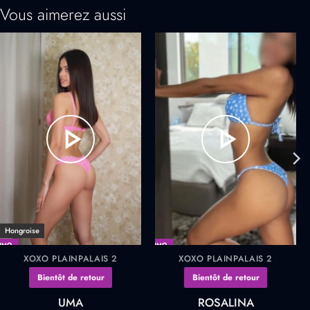
Vous aimerez aussi
Hongroise
OMO
PROMO
XOXO PLAINPALAIS 2
XOXO PLAINPALAIS 2
Bientôt de retour
Bientôt de retour
UMA
ROSALINA